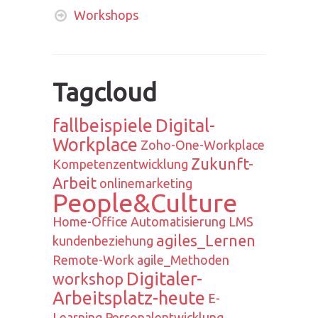
Workshops
Tagcloud
fallbeispiele
Digital-
Workplace
Zoho-One-Workplace
Zukunft-
Kompetenzentwicklung
Arbeit
onlinemarketing
People&Culture
Home-Office
Automatisierung
LMS
agiles_Lernen
kundenbeziehung
Remote-Work
agile_Methoden
Digitaler-
workshop
Arbeitsplatz-heute
E-
Learning
Personalentwicklung